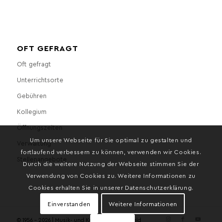
OFT GEFRAGT
Oft gefragt
Unterrichtsorte
Gebühren
Kollegium
Öffnungszeiten
Um unsere Webseite für Sie optimal zu gestalten und
Verwaltung
fortlaufend verbessern zu können, verwenden wir Cookies.
Stellenangebote
Durch die weitere Nutzung der Webseite stimmen Sie der
Verwendung von Cookies zu. Weitere Informationen zu
Cookies erhalten Sie in unserer Datenschutzerklärung.
Einverstanden
Weitere Informationen
© 1956 - 2026 | Musik- und Kunstschule Bielefeld