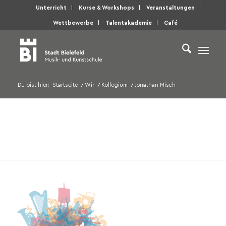
Unterricht
Kurse & Workshops
Veranstaltungen
Wettbewerbe
Talentakademie
Café
Du bist hier:
Startseite
/
Wir
/
Kollegium
/
Jonathan Misch