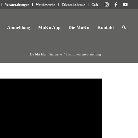
Veranstaltungen
Wettbewerbe
Talentakademie
Café
Abmeldung
MuKu App
Die MuKu
Kontakt
Du bist hier:
Startseite
/
Instrumentenvorstellung