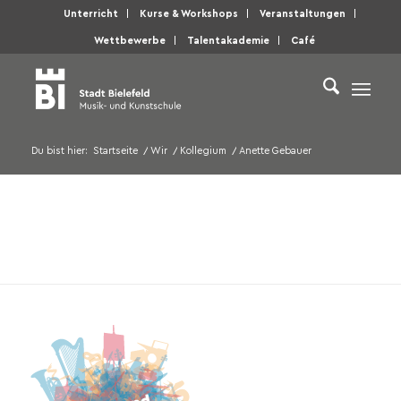
Unterricht
Kurse & Workshops
Veranstaltungen
Wettbewerbe
Talentakademie
Café
Du bist hier:
Startseite
/
Wir
/
Kollegium
/
Anette Gebauer