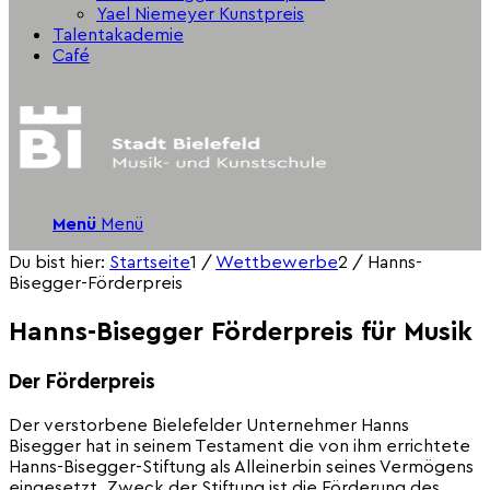
Yael Niemeyer Kunstpreis
Talentakademie
Café
Menü
Menü
Du bist hier:
Startseite
1
/
Wettbewerbe
2
/
Hanns-
Bisegger-Förderpreis
Hanns-Bisegger Förderpreis für Musik
Der Förderpreis
Der verstorbene Bielefelder Unternehmer Hanns
Bisegger hat in seinem Testament die von ihm errichtete
Hanns-Bisegger-Stiftung als Alleinerbin seines Vermögens
eingesetzt. Zweck der Stiftung ist die Förderung des