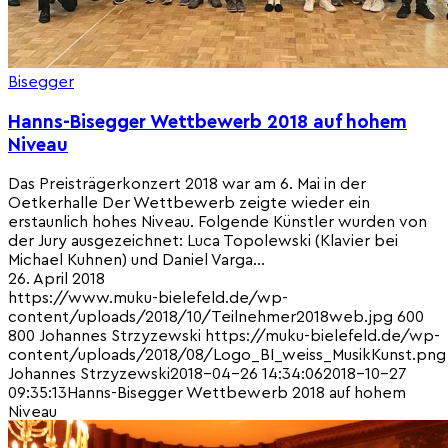
Bisegger
Hanns-Bisegger Wettbewerb 2018 auf hohem
Niveau
Das Preisträgerkonzert 2018 war am 6. Mai in der
Oetkerhalle Der Wettbewerb zeigte wieder ein
erstaunlich hohes Niveau. Folgende Künstler wurden von
der Jury ausgezeichnet: Luca Topolewski (Klavier bei
Michael Kuhnen) und Daniel Varga…
26. April 2018
https://www.muku-bielefeld.de/wp-
content/uploads/2018/10/Teilnehmer2018web.jpg
600
800
Johannes Strzyzewski
https://muku-bielefeld.de/wp-
content/uploads/2018/08/Logo_BI_weiss_MusikKunst.png
Johannes Strzyzewski
2018-04-26 14:34:06
2018-10-27
09:35:13
Hanns-Bisegger Wettbewerb 2018 auf hohem
Niveau