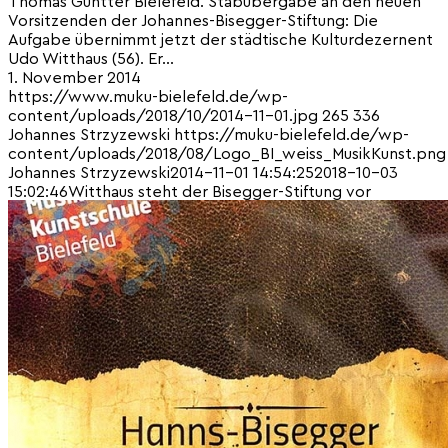
Thomas Güntter Bielefeld. Stabübergabe an den neuen
Vorsitzenden der Johannes-Bisegger-Stiftung: Die
Aufgabe übernimmt jetzt der städtische Kulturdezernent
Udo Witthaus (56). Er…
1. November 2014
https://www.muku-bielefeld.de/wp-
content/uploads/2018/10/2014-11-01.jpg
265
336
Johannes Strzyzewski
https://muku-bielefeld.de/wp-
content/uploads/2018/08/Logo_BI_weiss_MusikKunst.png
Johannes Strzyzewski
2014-11-01 14:54:25
2018-10-03
15:02:46
Witthaus steht der Bisegger-Stiftung vor