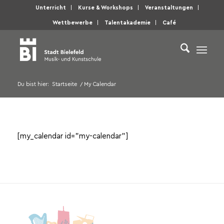
Unterricht
Kurse & Workshops
Veranstaltungen
Wettbewerbe
Talentakademie
Café
Du bist hier:
Startseite
/
My Calendar
[my_calendar id=”my-calendar”]