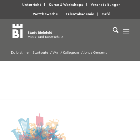
Unterricht
Kurse & Workshops
Veranstaltungen
Wettbewerbe
Talentakademie
Café
Du bist hier:
Startseite
/
Wir
/
Kollegium
/
Jonas Gersema