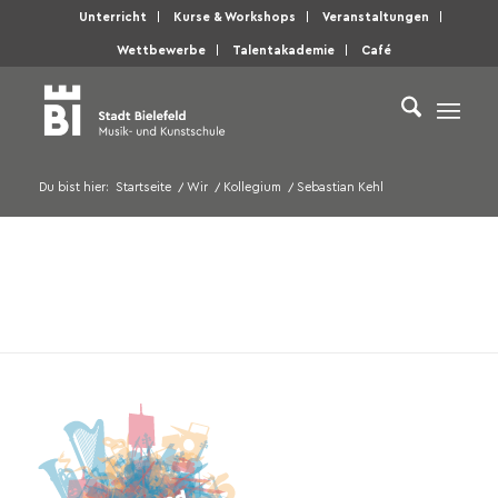
Unterricht
Kurse & Workshops
Veranstaltungen
Wettbewerbe
Talentakademie
Café
Du bist hier:
Startseite
/
Wir
/
Kollegium
/
Sebastian Kehl