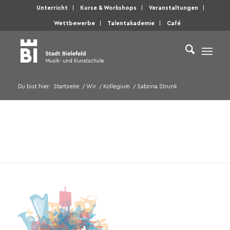
Unterricht
Kurse & Workshops
Veranstaltungen
Wettbewerbe
Talentakademie
Café
Du bist hier:
Startseite
/
Wir
/
Kollegium
/
Sabrina Strunk