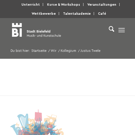
Unterricht
Kurse & Workshops
Veranstaltungen
Wettbewerbe
Talentakademie
Café
Du bist hier:
Startseite
/
Wir
/
Kollegium
/
Justus Twele