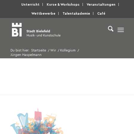
Unterricht
Kurse & Workshops
Veranstaltungen
Wettbewerbe
Talentakademie
Café
Du bist hier:
Startseite
/
Wir
/
Kollegium
/
Jürgen Haspelmann