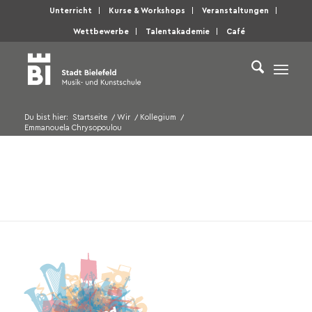
Unterricht
Kurse & Workshops
Veranstaltungen
Wettbewerbe
Talentakademie
Café
Du bist hier:
Startseite
/
Wir
/
Kollegium
/
Emmanouela Chrysopoulou