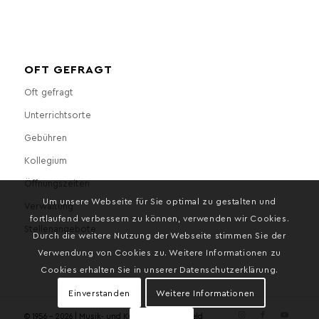
OFT GEFRAGT
Oft gefragt
Unterrichtsorte
Gebühren
Kollegium
Öffnungszeiten
Um unsere Webseite für Sie optimal zu gestalten und
Verwaltung
fortlaufend verbessern zu können, verwenden wir Cookies.
Stellenangebote
Durch die weitere Nutzung der Webseite stimmen Sie der
Verwendung von Cookies zu. Weitere Informationen zu
Cookies erhalten Sie in unserer Datenschutzerklärung.
Einverstanden
Weitere Informationen
© 1956 - 2026 | Musik- und Kunstschule Bielefeld