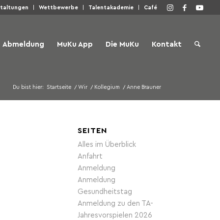
staltungen
Wettbewerbe
Talentakademie
Café
Abmeldung
MuKu App
Die MuKu
Kontakt
Du bist hier:
Startseite
/
Wir
/
Kollegium
/
Anne Brauner
SEITEN
Alles im Überblick
Anfahrt
Anmeldung
Anmeldung
Gesundheitstag
Anmeldung zu den TA-
Jahresvorspielen 2026