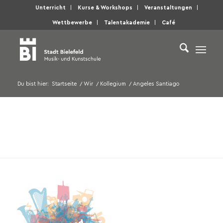
Unterricht
Kurse & Workshops
Veranstaltungen
Wettbewerbe
Talentakademie
Café
Du bist hier:
Startseite
/
Wir
/
Kollegium
/
Angeles Santiago