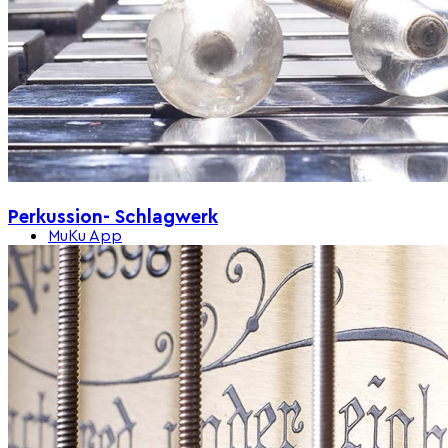
Perkussion- Schlagwerk
MuKu App