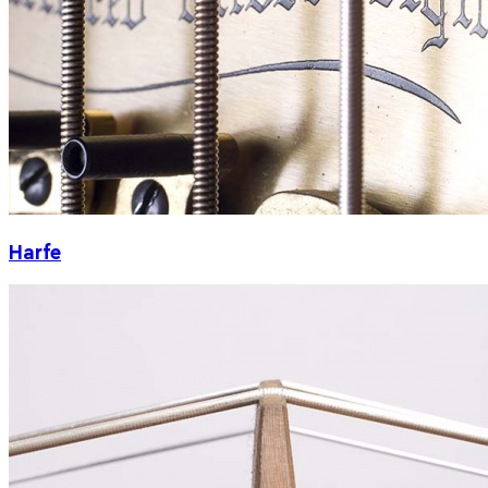
Harfe
Die MuKu