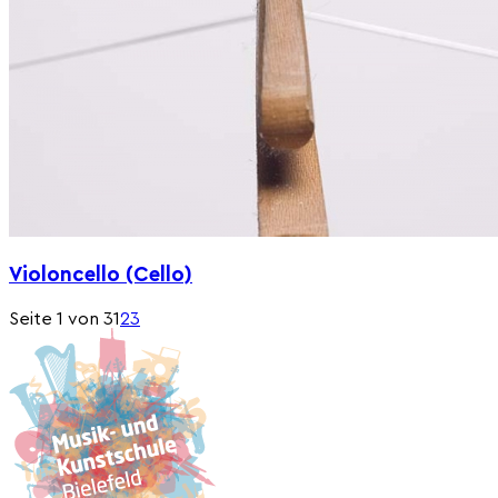
Violoncello (Cello)
Seite 1 von 3
1
2
3