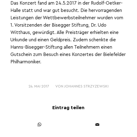
Das Konzert fand am 24.5.2017 in der Rudolf-Oetker-
Halle statt und war gut besucht. Die hervorragenden
Leistungen der Wettbewerbsteilnehmer wurden vom
1. Vorsitzenden der Bisegger Stiftung, Dr. Udo
Witthaus, gewürdigt. Alle Preisträger erhielten eine
Urkunde und einen Geldpreis. Zudem schenkte die
Hanns-Bisegger-Stiftung allen Teilnehmern einen
Gutschein zum Besuch eines Konzertes der Bielefelder
Philharmoniker.
/
24. MAI 2017
VON
JOHANNES STRZYZEWSKI
Eintrag teilen