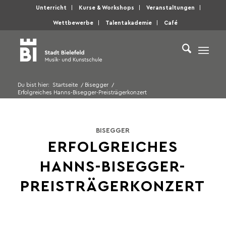
Unterricht
Kurse & Workshops
Veranstaltungen
Wettbewerbe
Talentakademie
Café
Du bist hier:
Startseite
/
Bisegger
/
Erfolgreiches Hanns-Bisegger-Preisträgerkonzert
BISEGGER
ERFOLGREICHES
HANNS-BISEGGER-
PREISTRÄGERKONZERT