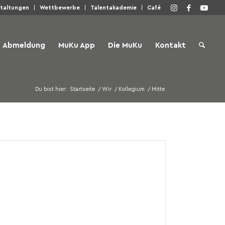
staltungen
Wettbewerbe
Talentakademie
Café
Abmeldung
MuKu App
Die MuKu
Kontakt
Du bist hier:
Startseite
/
Wir
/
Kollegium
/
Mitte