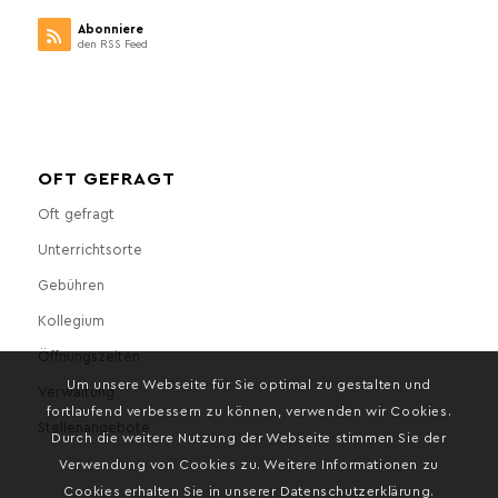
Abonniere
den RSS Feed
OFT GEFRAGT
Oft gefragt
Unterrichtsorte
Gebühren
Kollegium
Öffnungszeiten
Um unsere Webseite für Sie optimal zu gestalten und
Verwaltung
fortlaufend verbessern zu können, verwenden wir Cookies.
Stellenangebote
Durch die weitere Nutzung der Webseite stimmen Sie der
Verwendung von Cookies zu. Weitere Informationen zu
Cookies erhalten Sie in unserer Datenschutzerklärung.