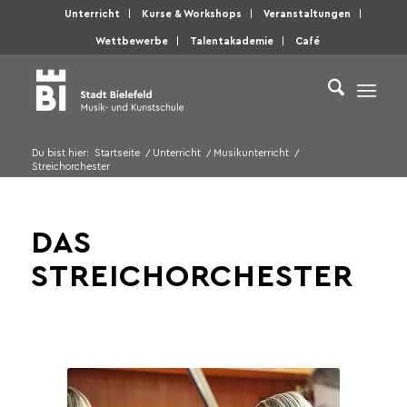
Unterricht
Kurse & Workshops
Veranstaltungen
Wettbewerbe
Talentakademie
Café
Du bist hier:
Startseite
/
Unterricht
/
Musikunterricht
/
Streichorchester
DAS
STREICHORCHESTER