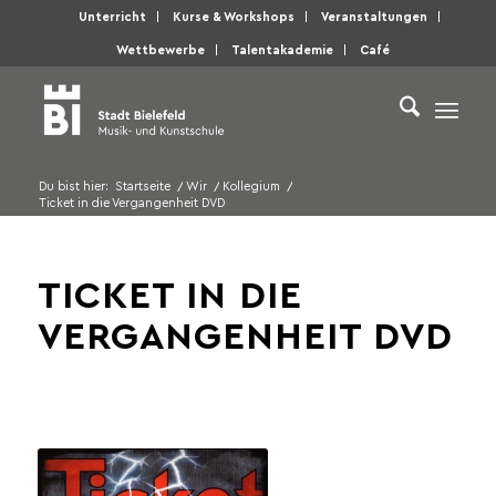
Unterricht
Kurse & Workshops
Veranstaltungen
Wettbewerbe
Talentakademie
Café
Du bist hier:
Startseite
/
Wir
/
Kollegium
/
Ticket in die Vergangenheit DVD
TICKET IN DIE
VERGANGENHEIT DVD