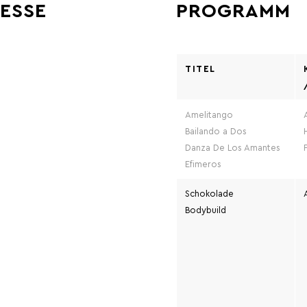
ESSE
PROGRAMM
TITEL
Amelitango
Bailando a Dos
Danza De Los Amantes
Efimeros
Schokolade
Bodybuild