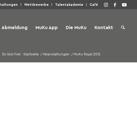
staltungen
Wettbewerbe
Talentakademie
Café
Abmeldung
MuKu App
Die MuKu
Kontakt
Du bist hier:
Startseite
/
Veranstaltungen
/
MuKu Royal 2012