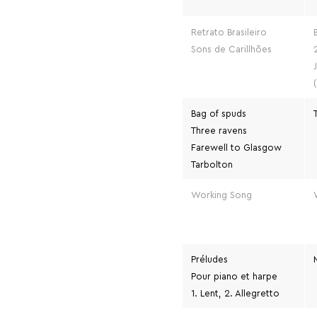
Retrato Brasileiro
Sons de Carillhões
Bag of spuds
Three ravens
Farewell to Glasgow
Tarbolton
Working Song
Préludes
Pour piano et harpe
1. Lent, 2. Allegretto