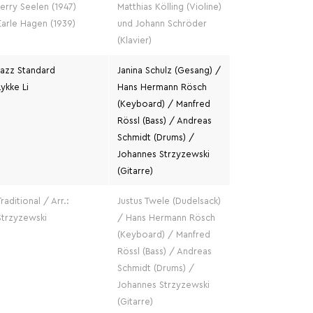
Jerry Seelen (1947)
Matthias Kölling (Violine)
Earle Hagen (1939)
und Johann Schröder
(Klavier)
Jazz Standard
Janina Schulz (Gesang) /
Lykke Li
Hans Hermann Rösch
(Keyboard) / Manfred
Rössl (Bass) / Andreas
Schmidt (Drums) /
Johannes Strzyzewski
(Gitarre)
Traditional / Arr.:
Justus Twele (Dudelsack)
Strzyzewski
/ Hans Hermann Rösch
(Keyboard) / Manfred
Rössl (Bass) / Andreas
Schmidt (Drums) /
Johannes Strzyzewski
(Gitarre)