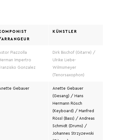
KOMPONIST
KÜNSTLER
/ARRANGEUR
Astor Piazzolla
Dirk Bischof (Gitarre) /
Herman Impertro
Ulrike Liebe-
Franzisko Gonzalez
Wilmsmeyer
(Tenorsaxophon)
Anette Gebauer
Anette Gebauer
(Gesang) / Hans
Hermann Rösch
(Keyboard) / Manfred
Rössl (Bass) / Andreas
Schmidt (Drums) /
Johannes Strzyzewski