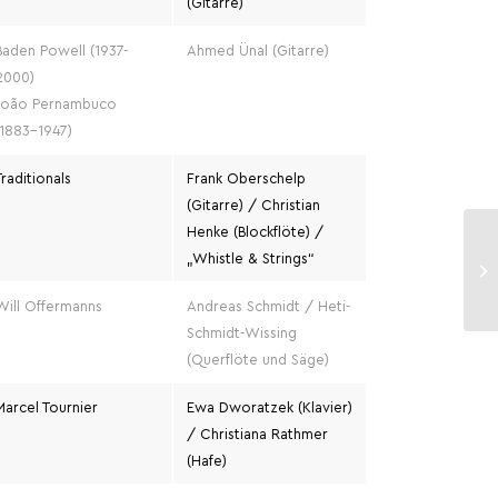
(Gitarre)
Baden Powell (1937-
Ahmed Ünal (Gitarre)
2000)
João Pernambuco
(1883-1947)
Traditionals
Frank Oberschelp
(Gitarre) / Christian
Henke (Blockflöte) /
„Whistle & Strings“
Will Offermanns
Andreas Schmidt / Heti-
Schmidt-Wissing
(Querflöte und Säge)
Marcel Tournier
Ewa Dworatzek (Klavier)
/ Christiana Rathmer
(Hafe)