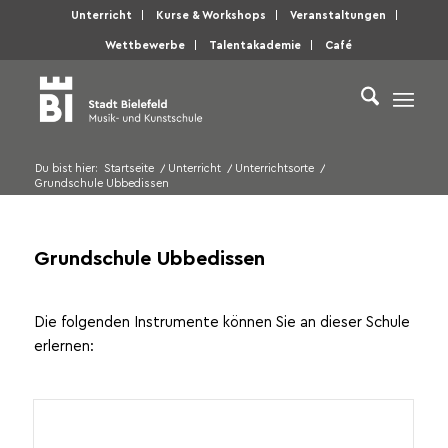
Unterricht
Kurse & Workshops
Veranstaltungen
Wettbewerbe
Talentakademie
Café
Du bist hier:
Startseite
/
Unterricht
/
Unterrichtsorte
/
Grundschule Ubbedissen
Grundschule Ubbedissen
Die folgenden Instrumente können Sie an dieser Schule
erlernen: