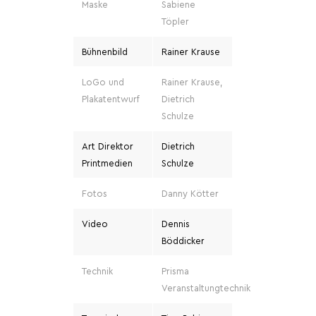
Maske
Sabiene
Töpler
Bühnenbild
Rainer Krause
LoGo und
Rainer Krause,
Plakatentwurf
Dietrich
Schulze
Art Direktor
Dietrich
Printmedien
Schulze
Fotos
Danny Kötter
Video
Dennis
Böddicker
Technik
Prisma
Veranstaltungtechnik