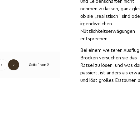
und Leidenschaften nicht
nehmen zu lassen, ganz glei
ob sie „realistisch” sind ode
irgendwelchen
Nützlichkeitserwägungen
entsprechen.
Bei einem weiteren Ausflu
Brocken versuchen sie das
Rätsel zu lösen, und was d
Seite 1 von 2
1
2
passiert, ist anders als erw
und löst großes Erstaunen 