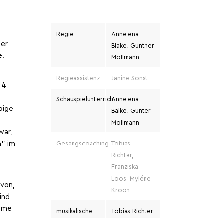
d
Regie
Annelena
der
Blake, Gunther
e.
Möllmann
Regieassistenz
Janine Sonst
14
-
Schauspielunterricht
Annelena
bige
Balke, Gunter
Möllmann
war,
a” im
Gesangscoaching
Tobias
Richter,
Franziska
Loos, Myléne
avon,
Kroon
Kind
äume
musikalische
Tobias Richter