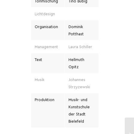
Tonmischung
Tino Bubig
Lichtdesign
Organisation
Dominik
Potthast
Management
Laura Schiller
Text
Hellmuth
Opitz
Musik
Johannes
Strzyzewski
Produktion
Musik- und
Kunstschule
der Stadt
Bielefeld