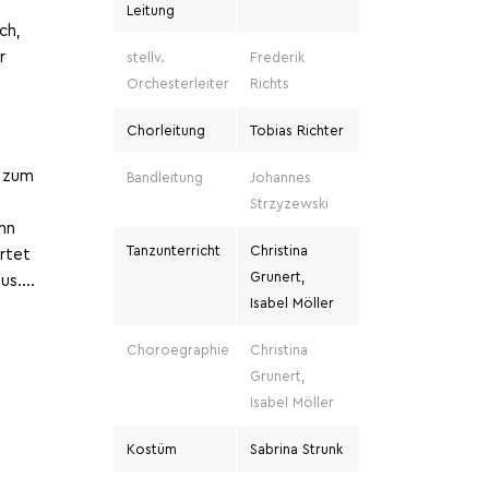
Leitung
ch,
r
stellv.
Frederik
Orchesterleiter
Richts
Chorleitung
Tobias Richter
g zum
Bandleitung
Johannes
Strzyzewski
ann
Tanzunterricht
Christina
artet
Grunert,
aus….
Isabel Möller
Choroegraphie
Christina
Grunert,
Isabel Möller
Kostüm
Sabrina Strunk