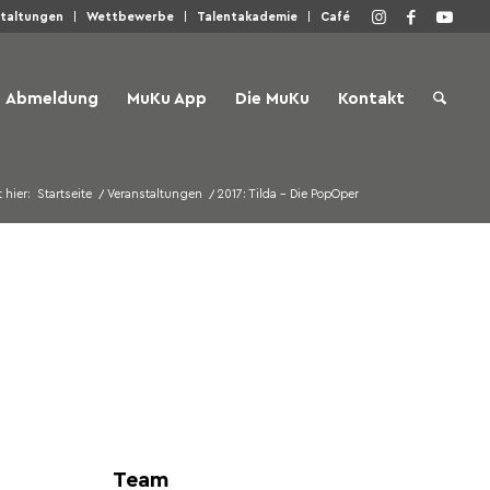
staltungen
Wettbewerbe
Talentakademie
Café
Abmeldung
MuKu App
Die MuKu
Kontakt
 hier:
Startseite
/
Veranstaltungen
/
2017: Tilda – Die PopOper
Team