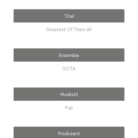
Titel
Greatest Of Them All
Ensemble
GOTA
Musikstil
Pop
Produzent