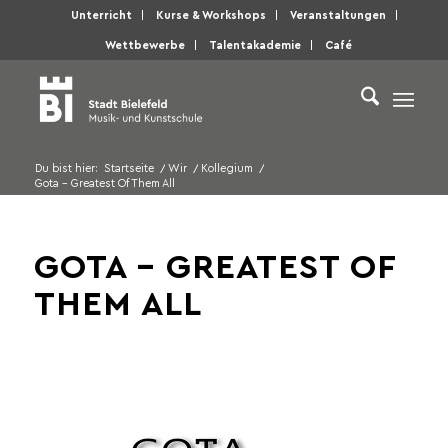
Unterricht
Kurse & Workshops
Veranstaltungen
Wettbewerbe
Talentakademie
Café
Du bist hier:
Startseite
/
Wir
/
Kollegium
/
Gota – Greatest Of Them All
GOTA – GREATEST OF
THEM ALL