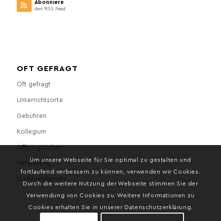
Abonniere
den RSS Feed
OFT GEFRAGT
Oft gefragt
Unterrichtsorte
Gebühren
Kollegium
Öffnungszeiten
Um unsere Webseite für Sie optimal zu gestalten und
Verwaltung
fortlaufend verbessern zu können, verwenden wir Cookies.
Stellenangebote
Durch die weitere Nutzung der Webseite stimmen Sie der
Verwendung von Cookies zu. Weitere Informationen zu
Cookies erhalten Sie in unserer Datenschutzerklärung.