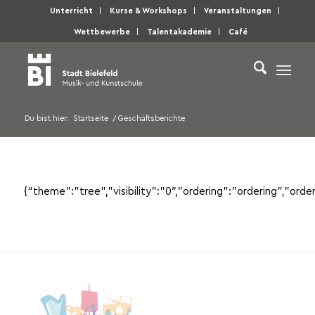
Unterricht
Kurse & Workshops
Veranstaltungen
Wettbewerbe
Talentakademie
Café
Du bist hier:
Startseite
/
Geschäftsberichte
{“theme”:”tree”,”visibility”:”0″,”ordering”:”ordering”,”o