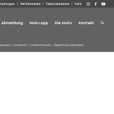
staltungen
Wettbewerbe
Talentakademie
Café
Abmeldung
MuKu App
Die MuKu
Kontakt
artseite
/
Unterricht
/
Unterrichtsorte
/
Realschule Jöllenbeck