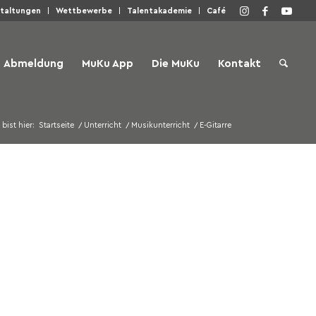
staltungen
Wettbewerbe
Talentakademie
Café
Abmeldung
MuKu App
Die MuKu
Kontakt
 bist hier:
Startseite
/
Unterricht
/
Musikunterricht
/
E-Gitarre